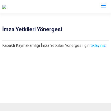
Tekirdağ
İmza Yetkileri Yönergesi
Çerkezköy
Saray
Kapaklı Kaymakamlığı İmza Yetkileri Yönergesi için
tıklayınız
.
Çorlu
Şarköy
Hayrabolu
Süleymanpaşa
Malkara
Ergene
Marmaraereğlisi
Kapaklı
Muratlı