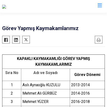
Tekirdağ
Görev Yapmış Kaymakamlarımız
Çerkezköy
Saray
Çorlu
Şarköy
Hayrabolu
Süleymanpaşa
KAPAKLI KAYMAKAMLIĞI GÖREV YAPMIŞ
Malkara
Ergene
KAYMAKAMLARIMIZ
Marmaraereğlisi
Kapaklı
Sıra No
Adı ve Soyadı
Muratlı
Görev Dönemi
1
Aslı Aynaoğlu KUZULU
2013-2014
2
Mehmet Ali GÜRBÜZ
2014-2016
3
Mehmet YÜZER
2016-2018