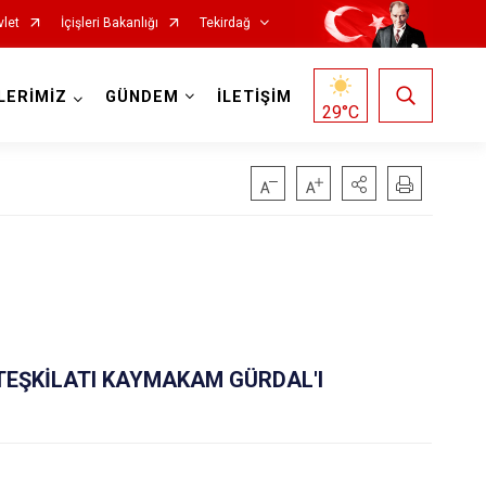
vlet
İçişleri Bakanlığı
Tekirdağ
LERİMİZ
GÜNDEM
İLETİŞİM
29
°C
Saray
 TEŞKİLATI KAYMAKAM GÜRDAL'I
Şarköy
Süleymanpaşa
Ergene