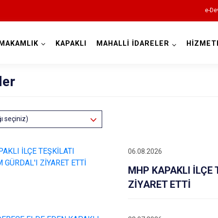
e-De
MAKAMLIK
KAPAKLI
MAHALLİ İDARELER
HİZMET
Tekirdağ
ler
ğı seçiniz)
06.08.2026
Çerkezköy
MHP KAPAKLI İLÇE
Çorlu
ZİYARET ETTİ
Hayrabolu
Malkara