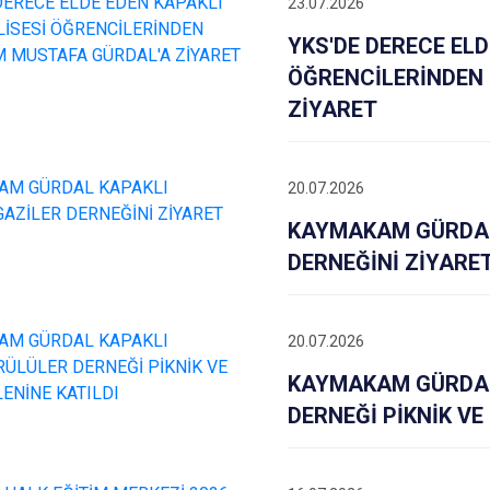
23.07.2026
Marmaraereğl
YKS'DE DERECE ELD
Muratlı
ÖĞRENCİLERİNDEN
ZİYARET
20.07.2026
KAYMAKAM GÜRDAL
DERNEĞİNİ ZİYARET
20.07.2026
KAYMAKAM GÜRDAL
DERNEĞİ PİKNİK VE