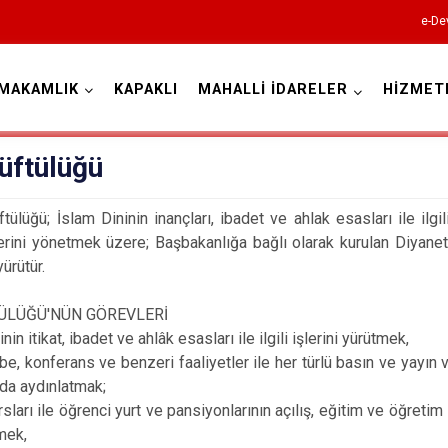
e-De
MAKAMLIK
KAPAKLI
MAHALLİ İDARELER
HİZMET
Tekirdağ
üftülüğü
tülüğü; İslam Dininin inançları, ibadet ve ahlak esasları ile il
erini yönetmek üzere; Başbakanlığa bağlı olarak kurulan Diyanet 
yürütür.
ÜLÜĞÜ'NÜN GÖREVLERİ
Çerkezköy
nin itikat, ibadet ve ahlâk esasları ile ilgili işlerini yürütmek,
be, konferans ve benzeri faaliyetler ile her türlü basın ve yayın
Çorlu
rda aydınlatmak;
Hayrabolu
rsları ile öğrenci yurt ve pansiyonlarının açılış, eğitim ve öğretim
Malkara
mek,