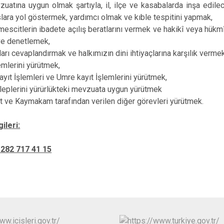
uatına uygun olmak şartıyla, il, ilçe ve kasabalarda inşa edile
Marmaraereğl
lara yol göstermek, yardımcı olmak ve kıble tespitini yapmak,
Muratlı
escitlerin ibadete açılış beratlarını vermek ve hakikî veya hükm
e denetlemek,
ları cevaplandırmak ve halkımızın dini ihtiyaçlarına karşılık vermek
lemlerini yürütmek,
yıt İşlemleri ve Umre kayıt İşlemlerini yürütmek,
leplerini yürürlükteki mevzuata uygun yürütmek
 ve Kaymakam tarafından verilen diğer görevleri yürütmek.
gileri:
 282 717 41 15