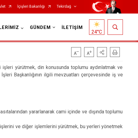
vlet
İçişleri Bakanlığı
Tekirdağ
LERİMİZ
GÜNDEM
İLETİŞİM
24
°C
gili işleri yürütmek, din konusunda toplumu aydınlatmak ve
İşleri Başkanlığının ilgili mevzuatları çerçevesinde iş ve
Saray
 vasıtalarından yararlanarak cami içinde ve dışında toplumu
Şarköy
Süleymanpaşa
 işlerini ve diğer işlemlerini yürütmek, bu yerleri yönetmek
Ergene