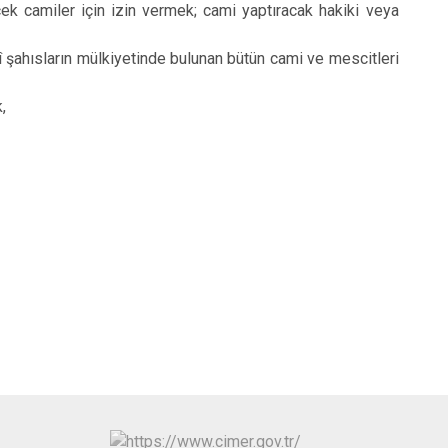
cek camiler için izin vermek; cami yaptıracak hakiki veya
isi
Kapaklı
î şahısların mülkiyetinde bulunan bütün cami ve mescitleri
,