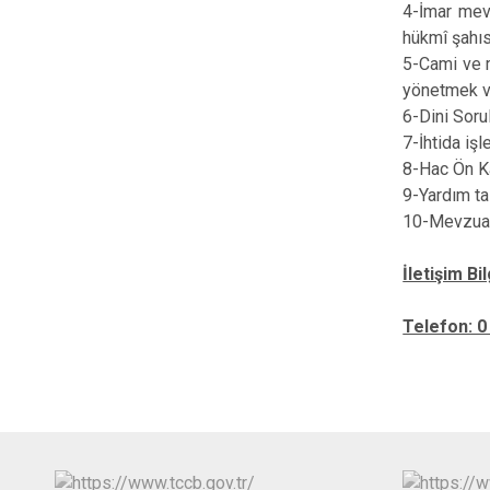
4-İmar mevz
hükmî şahıs
5-Cami ve m
yönetmek v
6-Dini Soru
7-İhtida iş
8-Hac Ön Ka
9-Yardım ta
10-Mevzuat
İletişim Bil
Telefon: 0