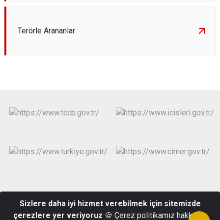
Terörle Arananlar
Resmi Gazete
Kurumsal E-posta
Sizlere daha iyi hizmet verebilmek için sitemizde
çerezlere yer veriyoruz
🍪 Çerez politikamız hakkında
Cumhuriyet Mahallesi Mithatpaşa Caddesi No:65 Kapaklı / Tekirdağ